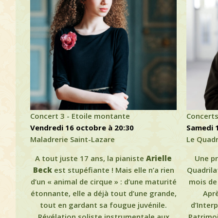
Concert 3 - Etoile montante
Concerts 
vendredi 16 octobre à 20:30
samedi 
Maladrerie Saint-Lazare
Le Quadr
A tout juste 17 ans, la pianiste
Arielle
Une pr
Beck
est stupéfiante ! Mais elle n’a rien
Quadrila
d’un « animal de cirque » : d’une maturité
mois de 
étonnante, elle a déjà tout d’une grande,
Aprè
tout en gardant sa fougue juvénile.
d’Inter
Révélation soliste instrumentale aux
Patrimo