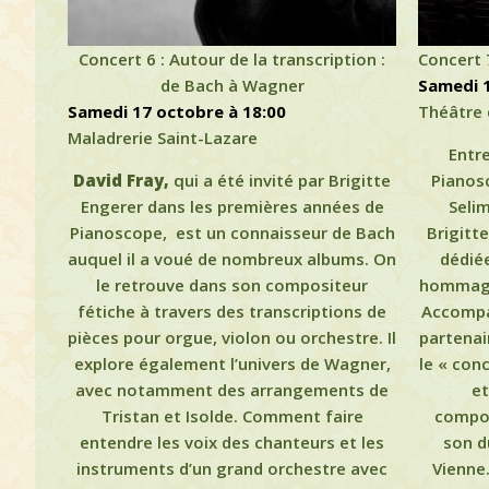
Concert 6 : Autour de la transcription :
Concert 
de Bach à Wagner
samedi 
samedi 17 octobre à 18:00
Théâtre 
Maladrerie Saint-Lazare
Entre
David Fray,
qui a été invité par Brigitte
Pianosc
Engerer dans les premières années de
Selim
Pianoscope, est un connaisseur de Bach
Brigitt
auquel il a voué de nombreux albums. On
dédiée
le retrouve dans son compositeur
hommage 
fétiche à travers des transcriptions de
Accompag
pièces pour orgue, violon ou orchestre. Il
partenai
explore également l’univers de Wagner,
le « con
avec notamment des arrangements de
et
Tristan et Isolde. Comment faire
compo
entendre les voix des chanteurs et les
son d
instruments d’un grand orchestre avec
Vienne