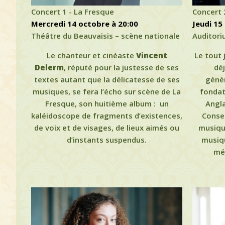
Concert 1 - La Fresque
Concert 2
mercredi 14 octobre à 20:00
jeudi 1
Théâtre du Beauvaisis – scène nationale
Auditori
Le chanteur et cinéaste
Vincent
Le tout
Delerm
, réputé pour la justesse de ses
déj
textes autant que la délicatesse de ses
génér
musiques, se fera l’écho sur scène de La
fondat
Fresque, son huitième album : un
Angla
kaléidoscope de fragments d’existences,
Conser
de voix et de visages, de lieux aimés ou
musique
d’instants suspendus.
musiq
mél